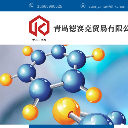
18663980625
sunny.ma@dhkchem